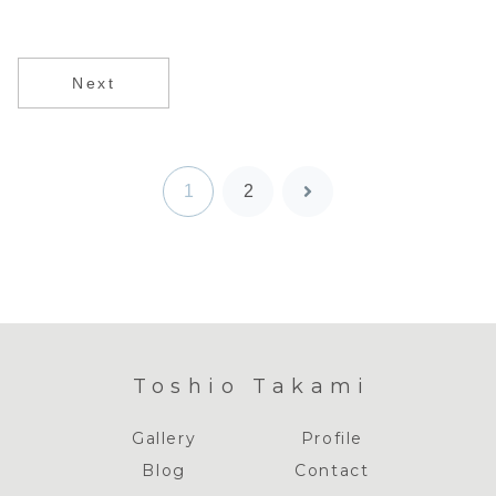
（Dancing）
Next
1
2
次
へ
Toshio Takami
Gallery
Profile
Blog
Contact