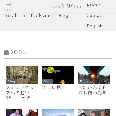
Gallery
Profile
Toshio Takami
メニュー
Toshio Takami
Blog
Contact
English
2005
Blog
Blog
Blog
ステンドグラ
忙しい秋
’05 がんばれ
スへの想い
共和国in九州
15 エッチン
グ