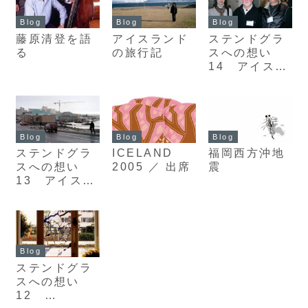
Blog
Blog
Blog
藤原清登を語
アイスランド
ステンドグラ
る
の旅行記
スへの想い
14 アイスラ
ンド パート2
Blog
Blog
Blog
ステンドグラ
ICELAND
福岡西方沖地
スへの想い
2005 ／ 出席
震
13 アイスラ
ンド カンフ
ァレンス
Blog
ステンドグラ
スへの想い
12