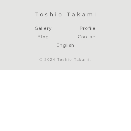
Toshio Takami
Gallery
Profile
Blog
Contact
English
© 2024 Toshio Takami.