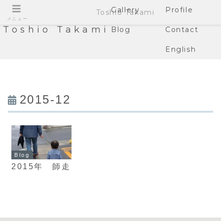
Gallery
Profile
Toshio Takami
メニュー
Toshio Takami
Blog
Contact
English
2015-12
Blog
2015年 師走