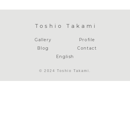
Toshio Takami
Gallery
Profile
Blog
Contact
English
© 2024 Toshio Takami.