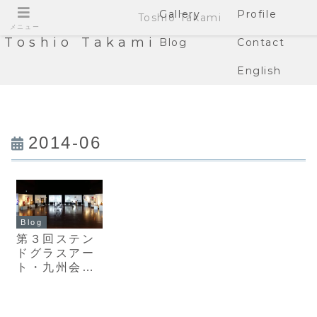
Gallery
Profile
Toshio Takami
メニュー
Toshio Takami
Blog
Contact
English
2014-06
Blog
第３回ステン
ドグラスアー
ト・九州会作
品展