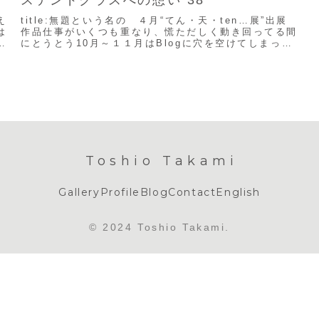
え
title:無題という名の ４月“てん・天・ten…展”出展
は
作品仕事がいくつも重なり、慌ただしく動き回ってる間
つ
にとうとう10月～１１月はBlogに穴を空けてしまっ
た。時間だけは、自分に関係なく当たり前...
Toshio Takami
Gallery
Profile
Blog
Contact
English
© 2024 Toshio Takami.