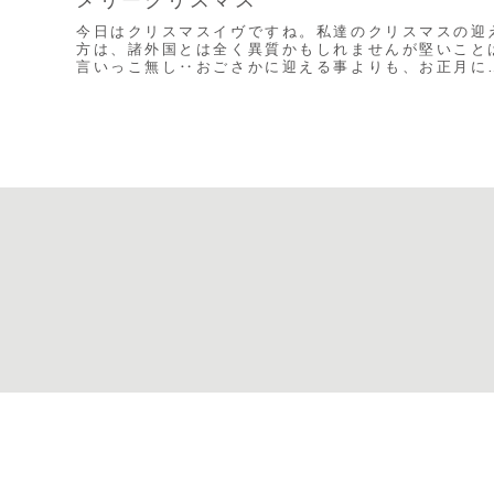
今日はクリスマスイヴですね。私達のクリスマスの迎
方は、諸外国とは全く異質かもしれませんが堅いこと
言いっこ無し‥おごさかに迎える事よりも、お正月に
ながる楽しみなイベント。子ども達にとっては１年に
１...