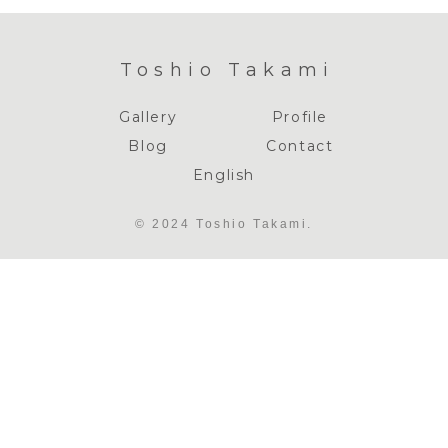
Toshio Takami
Gallery
Profile
Blog
Contact
English
© 2024 Toshio Takami.