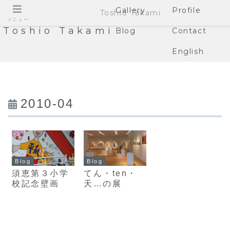
Gallery
Profile
Toshio Takami
メニュー
Toshio Takami
Blog
Contact
English
2010-04
Blog
Blog
須恵第３小学
てん・ten・
校記念壁画
天…の展