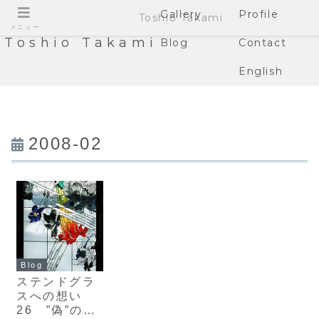
Gallery
Profile
Toshio Takami
メニュー
Toshio Takami
Blog
Contact
English
2008-02
Blog
ステンドグラ
スへの想い
26 ”偽”の怒