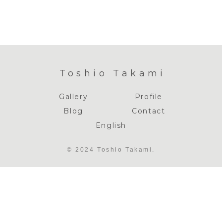
り
Toshio Takami
Gallery
Profile
Blog
Contact
English
© 2024 Toshio Takami.