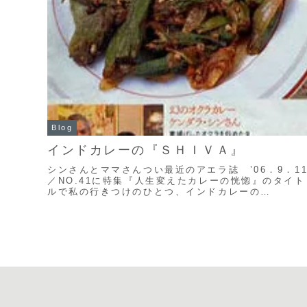
Blog
インドカレーの『ＳＨＩＶＡ』
シンさんとママさんつい最近のアエラ誌 ’06．9．1
／NO.41に特集『人生変えたカレーの恍惚』のタイト
ルで私の行きつけのひとつ、インドカレーの
店”SHIVA(シヴァ)”が載っていた。福岡市の南に位...