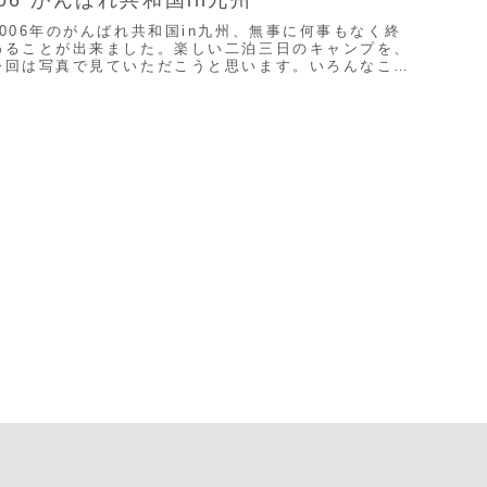
2006年のがんばれ共和国in九州、無事に何事もなく終
わることが出来ました。楽しい二泊三日のキャンプを、
今回は写真で見ていただこうと思います。いろんなこと
で協力頂いた方達に、Ｗｅｂ上でありますがこころ...