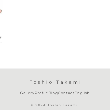
年
画
Toshio Takami
Gallery
Profile
Blog
Contact
English
© 2024 Toshio Takami.