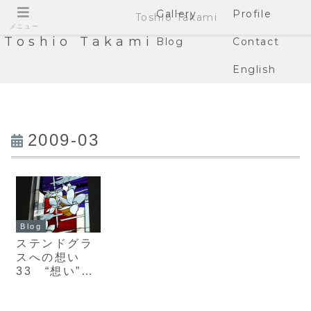
Gallery
Profile
Toshio Takami
メニュー
Toshio Takami
Blog
Contact
English
2009-03
Blog
ステンドグラ
スへの想い
33 “想い”と
の出会い