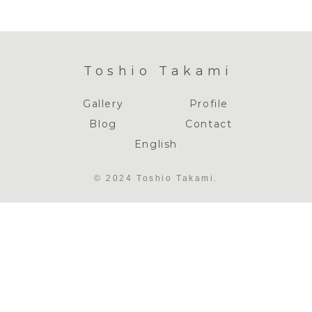
Toshio Takami
Gallery
Profile
Blog
Contact
English
© 2024 Toshio Takami.