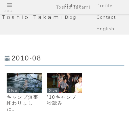
Gallery
Profile
Toshio Takami
メニュー
Toshio Takami
Blog
Contact
English
2010-08
Blog
Blog
キャンプ無事
’10キャンプ
終わりまし
秒読み
た。