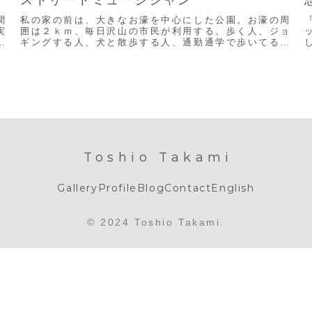
聞
私の家の前は、大きなお濠を中心にした公園。お濠の周
実
囲は２ｋｍ、毎日沢山の市民が利用する。歩く人、ジョ
の
ギングする人、犬と散歩する人、通勤通学で歩いてる
人、親子で遊んでる人、それに各学校の大会や部活で利
用...
熊
Toshio Takami
Gallery
Profile
Blog
Contact
English
© 2024 Toshio Takami.