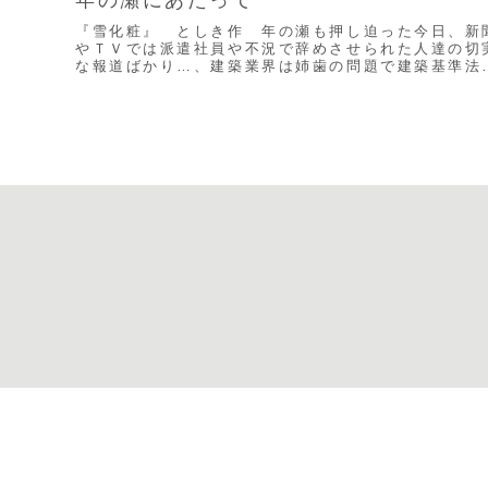
『雪化粧』 としき作 年の瀬も押し迫った今日、新
やＴＶでは派遣社員や不況で辞めさせられた人達の切
な報道ばかり…、建築業界は姉歯の問題で建築基準法
不備だらけで不況の真っ只中なのに、追い打ちを掛け
る...