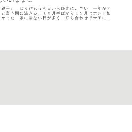
『親子』 ゆり作もう今日から師走に…早い、一年がア
ッと言う間に過ぎる…１０月半ばから１１月はホント忙
しかった、家に居ない日が多く、打ち合わせで米子に行
き，１日挟んで次は名古屋、帰った足で田川に行き次
...