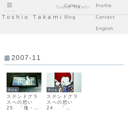
Gallery
Profile
Toshio Takami
メニュー
Toshio Takami
Blog
Contact
English
2007-11
Blog
Blog
ステンドグラ
ステンドグラ
スへの想い
スへの想い
25 「塊・
24 「
KAI」
TATTO」