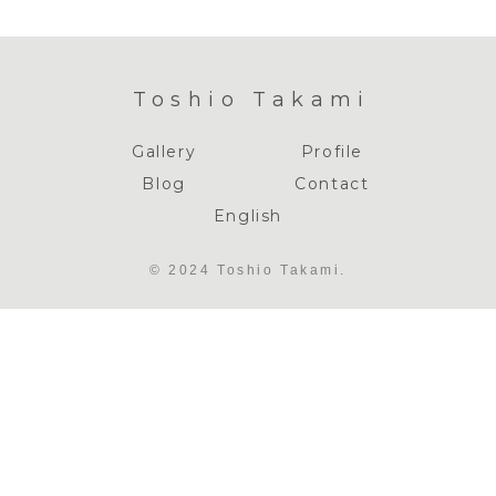
Toshio Takami
Gallery
Profile
Blog
Contact
English
© 2024 Toshio Takami.