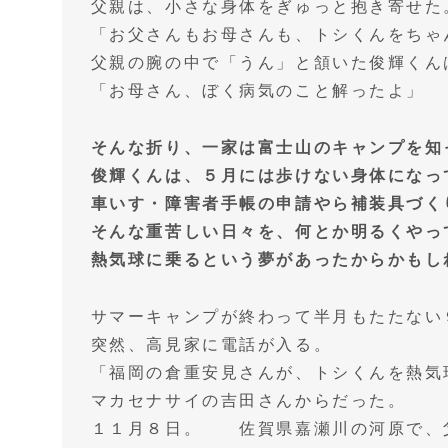
父親は、小さな身体をぎゅっと抱き寄せた
「お父さんもお母さんも、トシくんをちゃ
父親の腕の中で「うん」と頷いた俊輝くん
「お母さん、ぼく病気のこと解ったよ」
そんな折り、一家は富士山のキャンプを知
俊輝くんは、５月には歩けない身体になっ
車いす・障害者手帳の申請やら補装具づく
そんな重苦しい日々を、何とか明るくやっ
熱気球に乗るという夢があったからかもし
サマーキャンプが終わって半月もたたない
突然、高見家に電話が入る。
「福岡の倉重安見さんが、トシくんを熱気
マカセナサイの吉田さんからだった。
１１月８日。 佐賀県嘉瀬川の河原で、