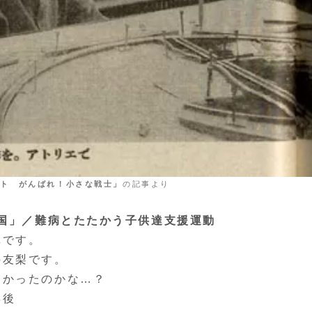
ト がんばれ！小さな戦士」
の記事より
和国」／難病とたたかう子供達支援運動
写真です。
の友梨です。
しかったのかな…？
年後