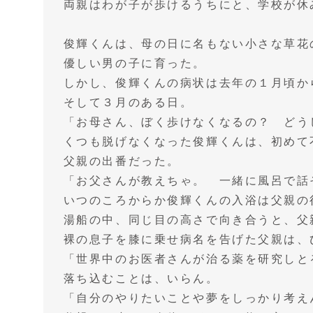
両親はわが子が歩けるうちにと、学校が休
俊輝くんは、母の日に名もない小さな草花
優しい男の子に育った。
しかし、俊輝くんの病状は去年の１月頃か
そして３月のある日。
「お母さん、ぼく歩けなくなるの？ どう
くつも脱げなくなった俊輝くんは、初めて
父親の出番だった。
「お父さんが教えちゃ。 一緒に風呂で話
いつのころからか俊輝くんの入浴は父親の
湯船の中、同じ目の高さで向き合うと、父
裸の息子を膝に乗せ病名を告げた父親は、
「世界中のお医者さんが治る薬を研究しと
落ち込むことは、いらん。
「自分のやりたいことや夢をしっかり考え