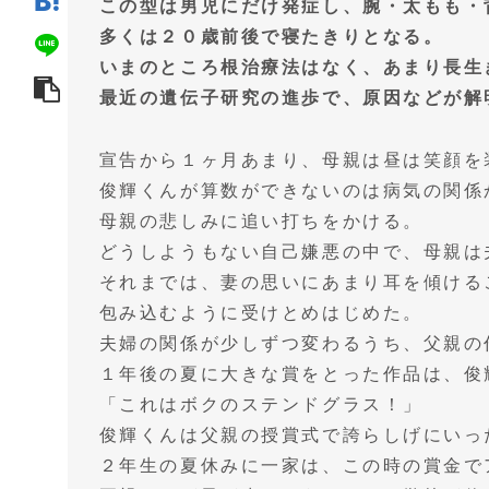
この型は男児にだけ発症し、腕・太もも・
多くは２０歳前後で寝たきりとなる。
いまのところ根治療法はなく、あまり長生
最近の遺伝子研究の進歩で、原因などが解
宣告から１ヶ月あまり、母親は昼は笑顔を
俊輝くんが算数ができないのは病気の関係
母親の悲しみに追い打ちをかける。
どうしようもない自己嫌悪の中で、母親は
それまでは、妻の思いにあまり耳を傾ける
包み込むように受けとめはじめた。
夫婦の関係が少しずつ変わるうち、父親の
１年後の夏に大きな賞をとった作品は、俊
「これはボクのステンドグラス！」
俊輝くんは父親の授賞式で誇らしげにいっ
２年生の夏休みに一家は、この時の賞金で