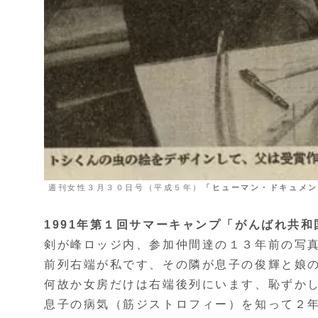
週刊女性３月３０日号（平成５年）
「ヒューマン・ドキュメン
1991年第１回サマーキャンプ「がんばれ共
剣が峰ロッジ内、参加仲間達の１３年前の
前列右端が私です、その隣が息子の俊輝と娘
何故か女房だけは右端後列にいます、恥ずか
息子の病気（筋ジストロフィー）を知って２