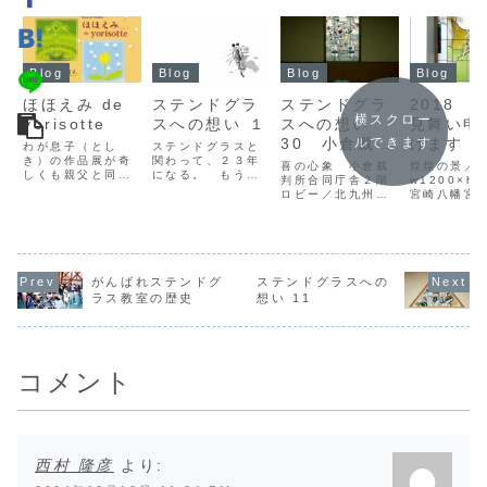
Blog
Blog
Blog
Blog
ほほえみ de
ステンドグラ
ステンドグラ
2018 
横スクロー
yorisotte
スへの想い １
スへの想い
見舞い申
30 小倉裁判
げます
ルできます
わが息子（とし
ステンドグラスと
き）の作品展が奇
関わって、２３年
所
喜の心象 小倉裁
煌煌の景／
しくも親父と同じ
になる。 もう２
判所合同庁舎２階
w1200×h
時期に行われる！
３年、まだまだ２
ロビー／北九州市
宮崎八幡宮
Yorie ＆
３年…。あっと云
小倉／１９９７年
殿 ／ 宮
Toshiki「ほほえ
う間に過ぎた時
（平成９年） ス
中お見舞い
み de
間、振り返ると、
テンドグラスを生
げます。あ
yorisotte(よりそ
ステンドグラスに
業としてから、早
暑い、‥熱
って)」二人展。お
対する自分自身の
２８年、月日が流
冗談じゃな
相手のイラストレ
考え方や信念、そ
れるのは速いもの
トに暑いで
がんばれステンドグ
ステンドグラスへの
ーターの
れに想いが, 微妙
で私の頭はかなり
とにかく水
ラス教室の歴史
想い 11
Yorie（高津利
に変化してきた事
白くなってしまっ
かさずとり
依）さんは偶然に
を感じる。 状況
た。思い返すと
症には気を
も私が永年親しく
に応じて変化せざ
色々広範囲に、変
しょうね！8
して頂いてる...
るを得なかった
化に富んだ物件に
日(金)～8月
事...
恵まれ、これまで
(日)まで...
コメント
よ...
西村 隆彦
より: