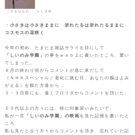
「すきなもの」 としき作
・小さきは小さきままに 折れたるは折れたるままに
コスモスの花咲く
今年の初め、たまたま雑誌サライを目にして
「しいのみ学園」
の事をｗｅｂ上に書いたところ、驚い
てしまった。
９月の終わり頃からコメントが急に来だして
（ＮＨＫスペシャル／老化に挑む日、あなたの脳はよみ
がえる）を観た方達から…
２・３日前にも、遠くフロリダからコメントを頂いた。
５０代以上の方々には、特に印象深いみたいで、
私が一言
「しいのみ学園」の映画
を見た記憶を書いたと
ころ、
私も見たと云う方々からコメントを頂き、忘れていた記