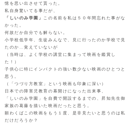
憶を思い出させて貰った。
私自身驚いてる事だが、
「しいのみ学園」
この名前を私は５０年間忘れた事がな
かった。
何故だか自分でも解らない。
小学校低学年、生徒みんなで、見に行ったのか学校で見
たのか…覚えていないが
（当時は、よく学校の講堂に集まって映画を鑑賞し
た！）
子供心に特にインパクトの強い数少ない映画のひとつと
思う。
（「つづり方教室」という映画も印象に深い）
日本での障害児教育の幕開けになった出来事、
「しいのみ学園」を自費で開設するまでの、昇知先生御
家族の葛藤を描いた映画だったと思う。
願わくばこの映画をもう１度、是非見たいと思うのは私
だけだろうか？