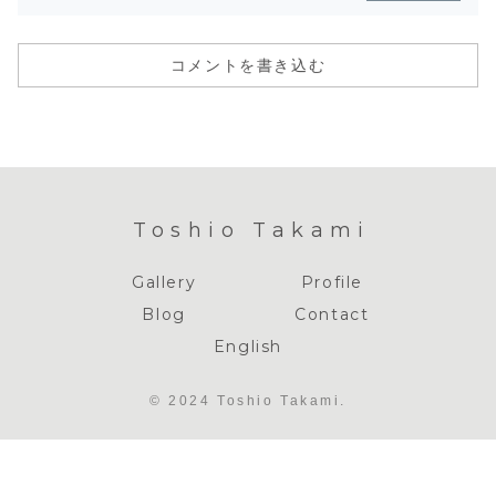
コメントを書き込む
Toshio Takami
Gallery
Profile
Blog
Contact
English
© 2024 Toshio Takami.