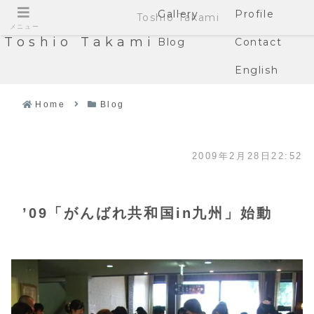
Gallery
Profile
Toshio Takami
メニュー
Toshio Takami
Blog
Contact
English
Home
Blog
2009年2月28日22:52
’09「がんばれ共和国in九州」始動