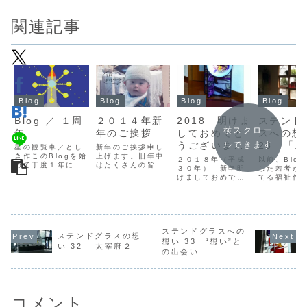
関連記事
Blog
Blog
Blog
Blog
Blog ／ １周
２０１４年新
2018 明けま
ステンド
横スクロー
年
年のご挨拶
しておめでと
スへの想
うございま
28 「
ルできます
星の観覧車／とし
新年のご挨拶申し
き作このBlogを始
上げます。旧年中
す。
る」
２０１８年（平成
以前、Blo
めて丁度１年にな
はたくさんの皆様
３０年） 新年明
した若者が
る。最初Ｓ君の訃
方に大変お世話に
けましておめでと
てる福祉作
報の話しではじま
なりました。「が
うございます。
「工房まる
った…Blogのスタ
んばれ共和国阿蘇
2018年1月1日
願のステン
ート！理想と夢は
ぼう！キャンプ」
（月）快晴で新し
スを、やっ
一杯あるけど、
２１年目に突入
い年を迎えられた
度取り付け
「ステンドグラス
し、ステンドグラ
ことに感謝！初め
ができた。
への想い」と「が
スアート・九州会
ステンドグラスへの
て夫婦２人だけで
からの約束
ステンドグラスの想
んばれ共和国」の
は５年目に…ステ
迎えた正月、初め
方は創作意
想い 33 “想い”と
ことだけは書きた
ンドグラス業も早
い 32 太宰府２
てです…今年は大
だったのだ
の出会い
いで、まずスター
３３年！良くここ
きなイベント、
かなか主役
トした。あれも書
まで来たもので
「阿蘇ぼう！キャ
房まる」か
きたい、こ...
す。まだまだ若い
ンプ」２５周年記
しを頂けず
モノ...
念の年になりま
と共に意欲は
す。...
コメント