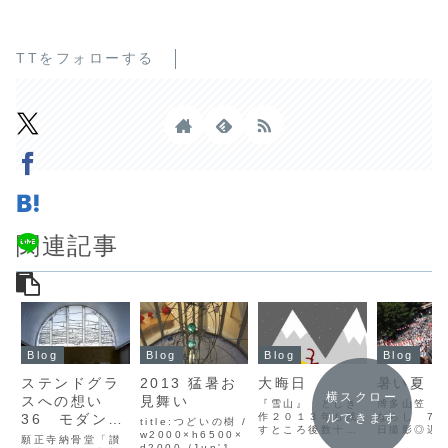
TTをフォローする
関連記事
Blog
Blog
Blog
Blog
ステンドグラ
2013 猛暑お
大晦日
暑い夏
横スクロー
スへの想い
見舞い
『雪山』 としき
博多山笠 
36 モダンな
作２０１３年も残
ならし 7
ルできます
title:つどいの樹 /
すところ後数十分
日撮影◎遅
納骨堂
w2000×h6500×
願正寺納骨堂「讃
でおわりますね。
ましたが、H
d2000 /Jun'13