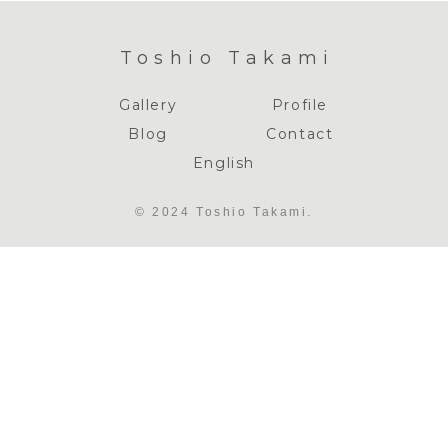
Toshio Takami
Gallery
Profile
Blog
Contact
English
© 2024 Toshio Takami.