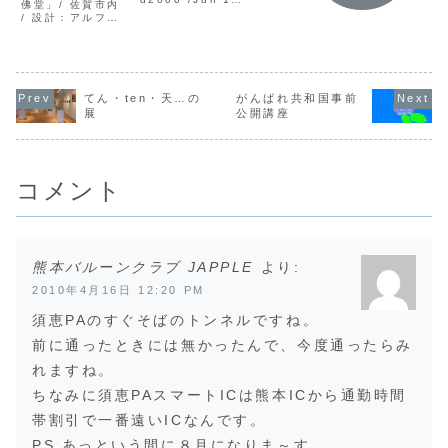
佛堂」/ 佐賀市内
ギリギリまでタイ
ラリーに新
新作の作品です。
/ 設計：アルフデ
ミングが合わず、
作品を更新
暑中お見舞い申し
ザイン 私が今日
２ヶ月間もBlogを
た。近日中
上げます。あつ
までに携わったお
留守になってしま
新作も更新
い‥アツイ‥暑～
寺の仕事（納骨
いました。申し訳
す。台風が
い！猛暑！もう勘
堂）は４件。最初
ありませんでし
後、涼しく
弁して欲しい…で
は、北九州中間市
た、今年１年、公
やすい日々
すね。年寄りには
にあるお寺で、モ
てん・ten・天…の
がんばれ共和国事前
私供にいろんな事
ていたがま
厳しい夏です、８
ダンな拘（こだ
が有りました。ホ
がジリッジ
展
公開講座
月のキャンプを考
わ）りのある木造
ントに皆様にはお
ってきてる
えると恐ろしい…
の日本家屋様式だ
世話になりまし...
しが強く暑
現在...
った。 ２００
る...
７年 公私供に懇
意にしている設...
コメント
熊本バルーンクラブ JAPPLE
より:
2010年4月16日 12:20 PM
須恵PAのすぐそばのトンネルですね。
前に通ったときには無かったんで、今度通ったらみ
れますね。
ちなみに須恵PAスマートICは熊本ICから通勤時間
帯割引で一番遠いICなんです。
PS.あっという間に８月になりま～す。