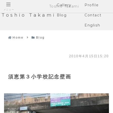
Gallery
Profile
Toshio Takami
メニュー
Toshio Takami
Blog
Contact
English
Home
Blog
2010年4月15日15:20
須恵第３小学校記念壁画