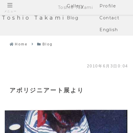
Gallery
Profile
Toshio Takami
メニュー
Toshio Takami
Blog
Contact
English
Home
Blog
2010年6月3日0:04
アボリジニアート展より