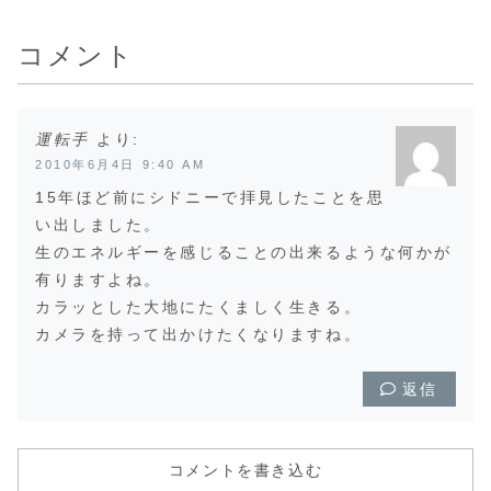
まで来たも
「阿蘇ぼう！キャ
た作品です。その
しいデ...
す。まだま
ンプ」２５周年記
頃、和（日本）風
モノ...
念の年になりま
に興味を持ち始め
コメント
す。...
た時で、伝統...
運転手
より:
2010年6月4日 9:40 AM
15年ほど前にシドニーで拝見したことを思
い出しました。
生のエネルギーを感じることの出来るような何かが
有りますよね。
カラッとした大地にたくましく生きる。
カメラを持って出かけたくなりますね。
返信
コメントを書き込む