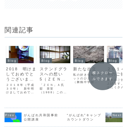
関連記事
Blog
Blog
Blog
Blog
2018 明けま
ステンドグラ
新たな出立
２０１４
横スクロー
しておめでと
スへの想い
年のご挨
私の好きな桜スポ
うございま
5（ＺＥＮ
ットのひとつ…
ルできます
新年のご挨
（舞鶴中学校
す。
編）
上げます。
２０１８年（平成
「ＺＥＮ」Ａ氏
横） 今年の桜は
はたくさん
３０年） 新年明
邸 茶室
例年になく美し
方に大変お
けましておめでと
（1988）この作
い…満開に咲き誇
なりました
うございます。
品は、私の作品の
る姿は特に見事で
んばれ共和
2018年1月1日
中でも印象深い作
あった。ホント今
ぼう！キャ
（月）快晴で新し
品のひとつです。
年ほど、何度も満
２１年目に
い年を迎えられた
ステンドグラスを
開の桜を昼も夜も
し、ステン
ことに感謝！初め
始めて約５・６年
散歩しながら愉し
スアート・
て夫婦２人だけで
経った時巡り会
がんばれ共和国事前
“がんばれ”キャンプ
んだことはない…
は５年目に
迎えた正月、初め
え、その後の私
私の大好きな桜の
公開講座
カウントダウン
ンドグラス
てです…今年は大
に、色んな意味で
スポットをお見せ
３３年！良
きなイベント、
影響を与えてくれ
しようと思い、新