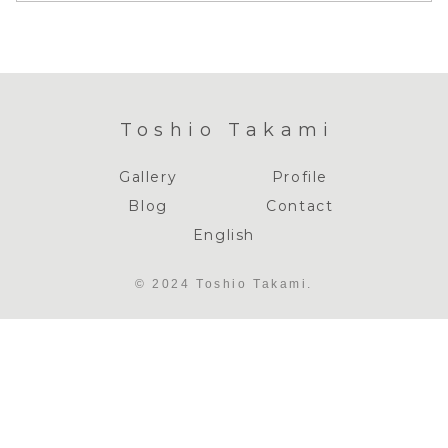
Toshio Takami
Gallery
Profile
Blog
Contact
English
© 2024 Toshio Takami.