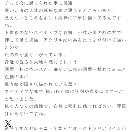
そして心に感じられた事に感謝‥
障がい者の人達の純粋な絵に通じるところがあり、
見えないところをホント純粋に丁寧に描いてるんです
ね…
下書きのないネイティブな姿勢、小枝か筆の柄の方で
押して描く点描…アクリル絵の具をたっぷり付けて描い
たのか
絵の具が盛り上がっている。
身近で観ると大地を感じてしまう…
画面一杯に描かれた、細かい点描の画面‥離れてみると
点描の奧に
違う絵が隠され描かれている驚き。
ネイティブな魂で 描かれた絵に説明や言葉はタブーだ
と思いました。
観る人なりの感性で、自然に素朴に感じれば良い、理屈
はいらないですね。
余談ですがセレモニーで飲んだオーストラリアワインが