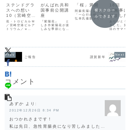
ステンドグラ
がんばれ共和
「桜」満開
18回 
スへの想い
国事前公開講
プ無事に
横スクロー
阿蘇長陽にある
10（宮崎空港
座
「一心行の桜」南
りました
ルできます
弘幸氏撮影さくら
2）
花・トロピカルＭ
『紫陽花』 と
ありがとう
の開花が例年より
／宮崎空港ビルア
しき作紫陽花が楽
ました。第
温暖化のせいで早
トリウム／ｗ
しみな季節になっ
目のサマー
く聴かれる今年ひ
23000×ｈ3500
てきました。皆さ
プ“阿蘇ぼう
とつの花の開花に
ストレリチア（極
んお変わり有りま
ンプ”今年も
国中が大騒ぎす
楽鳥花）・宮崎空
せんか？がんばれ
なで楽しく
る。今年は気象庁
港ビル ３Ｆサロ
共和国事前公開講
と安全」を
も静岡の開花宣言
ン w600×h1200
座 のお知らせで
無事に終わ
では大失態をして
ハイビスカス・宮
す！☆日時／６月
が出来まし
しまったが、心痛
崎空港ビル ３Ｆ
５日（土）１４：
う一度、あ
める悲惨な事件よ
ご報告
謹賀新年
サロン
００～１７：００
うございま
り、「桜」の開花
w600×h1200ブ
☆場所／あいあい
いやあホン
宣言で大騒ぎする
ーゲンビレア・宮
センター７階（福
ました。最
方が...
崎空港ビル ３Ｆ
岡市立心身障害セ
疲れとエア
サロン ...
ンター）☆無料
やられ風邪を
初...
コメント
あすか
より:
2012年12月26日 8:34 PM
おつかれさまです！
私は先日、急性胃腸炎になり苦しみました…