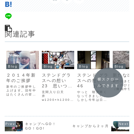
関連記事
Blog
Blog
Blog
Blog
２０１４年新
ステンドグラ
ステンド グラ
新たな出
横スクロー
年のご挨拶
スへの想い
スへの想い
私の好きな
23 思いつき
46 お寺
ットのひと
ルできます
新年のご挨拶申し
（舞鶴中学
上げます。旧年中
のヒント
玄関入り口天
やっと 朝夕寒く
横） 今年
はたくさんの皆様
井
なってきました、
例年になく
方に大変お世話に
w1200×h1200
しかし今年は日中
い…満開に
なりました。「が
Oct.'96今
ホント暖かいです
る姿は特に
んばれ共和国阿蘇
から１１年前に苓
ね‥ホントに冬に
あった。ホ
ぼう！キャンプ」
北町の慈恵病院／
成ったんでしょう
年ほど、何
２１年目に突入
如水館（SGへの想
か？きっとこれか
開の桜を昼
し、ステンドグラ
い21）の仕事の後
ら徐々に寒さが増
散歩しなが
スアート・九州会
だったと思うが、
してくるんでしょ
キャンプへGO！
んだことは
は５年目に…ステ
キャンプから２ヶ月
同じ建築家の方か
うけど…あと１ヶ
私の大好き
GO！GO!
ンドグラス業も早
らの依頼で、久留
月ちょっとで２０
スポットを
３３年！良くここ