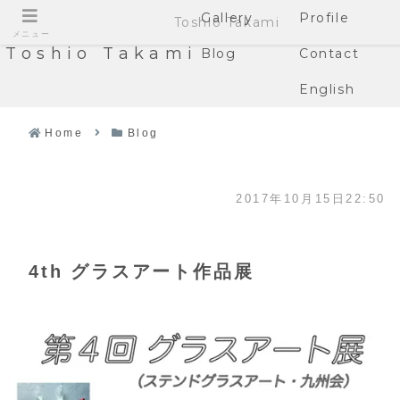
Gallery
Profile
Toshio Takami
メニュー
Toshio Takami
Blog
Contact
English
Home
Blog
2017年10月15日22:50
4th グラスアート作品展