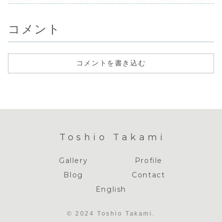
米市荒木町の南陵
１８年も終わりで
しようと思
まで来たもので
病院の仕事を頂い
すよ。１年経つの
しいデ...
す。まだまだ若い
た。移転新築で旧
が早い、この前正
モノ...
南陵病院は、...
月だったような
コメント
感...
コメントを書き込む
Toshio Takami
Gallery
Profile
Blog
Contact
English
© 2024 Toshio Takami.