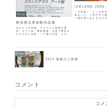
ICELAND 2005
『３本桜』 としき作
Blog
来ました。１年の中で
／桜の花にあえるだけ
鶴公園の根尾村の淡墨
熊本県立美術館作品展
満開です！ソメイヨシ
くので、今年はまず見
今から１８年前、アトリエに突然の電
しかし、今年は桜の花に会
話。タウン誌「博多独楽」を見て電話を
かけてきた女性。（丁度その頃、タウン
誌「博多独楽」が創刊され取材を受け、
掲載された直後だったと思う。）・本を
みて電話させてもらいました。先生は教
室をやっておられますか？（...
2023 新春のご挨拶
コメント
コメ