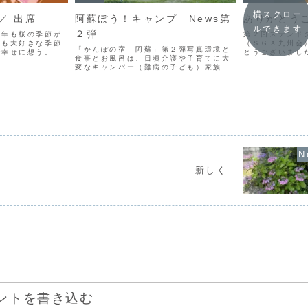
横スクロー
 ／ 出席
阿蘇ぼう！キャンプ News第
ありがとう
ルできます
２弾
今年も桜の季節が
第２回ステンド
最も大好きな季節
（ＳＧＡ九州会
「かんぽの宿 阿蘇」第２弾写真環境と
で幸せに想う。舞
とうございまし
食事とお風呂は、日頃介護や子育てに大
桜の子木が、只今
ドグラスアート
変なキャンパー（難病の子ども）家族に
ノより少し早く咲
援・ご観覧頂き
取っては一番大切な事です。がんばれ共
られただけ幸せ…
礼申し上げます
和国阿蘇ぼう！キャンプは特別なキャン
...
方々にご来場頂き
プではありません。 参加家族やボラン
ティアの皆さんが「安心と...
新しく…
ントを書き込む