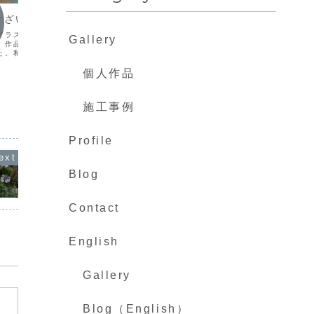
ございました。
ステンドグラスへの想い 13
九重水
アイスランド カンファレンス
グラスアート・九州会
「男池
Gallery
）作品展会場風景ありが
つくる造
会場のKopavogur Art Museum-
た。私共の第２回ステン
私共夫婦
Gerdarsafm無事何事もな
・九州会作品展にご支
行って来
く、“ICELAND
個人作品
ました皆様方に心から御
ュ、いや
CONFERENCE2005/ARCHITECTUR
。私共の想像を超えた
したね。
AL GLASS ART”に出席。遠い、とに
、正直驚きでし...
は九州を
かく遠い気候の厳しい地でした。今回の
施工事例
ような...
Profile
Blog
Contact
English
Gallery
Blog（English）