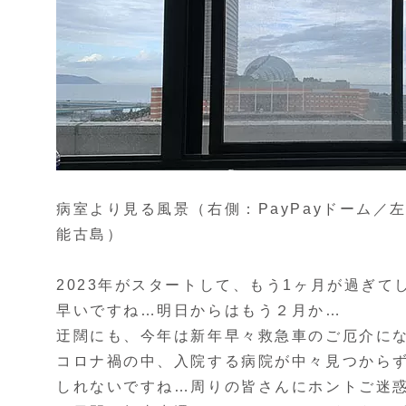
病室より見る風景（右側：PayPayドーム
能古島）
2023年がスタートして、もう1ヶ月が過ぎ
早いですね…明日からはもう２月か…
迂闊にも、今年は新年早々救急車のご厄介に
コロナ禍の中、入院する病院が中々見つから
しれないですね…周りの皆さんにホントご迷