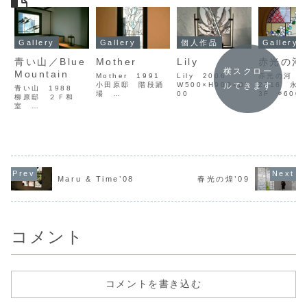
Gallery
Gallery
個人作品
Gallery
青い山／Blue
Mother
Lily
赤光の河’
横スクロー
Mountain
Mother 1991
Lily 2006
赤光の河 '
小田原邸 階段踊
W500×H900×D3
2016 永
ルできます
青い山 1988
場
00
3F ∅600
柳原邸 ２Ｆ和
W600xH1800
県 北九州市
室
福岡市東区
W1300xH1200
Mother 1991
福岡市博多区
Mr.Odawara's
Blue
residence
Mountain
Staircase.
1988
W600xH1800
Mr.Yanagihara'
Higashi-ku,
s residence
Fukuoka City
2F Japanese
Maru & Time’08
春光の煌’09
room
W1300xH1200
Hakata-ku...
コメント
コメントを書き込む