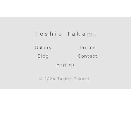
Toshio Takami
Gallery
Profile
Blog
Contact
English
© 2024 Toshio Takami.