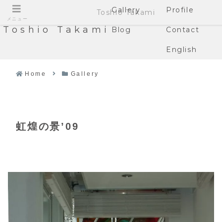
Gallery
Profile
Toshio Takami
メニュー
Toshio Takami
Blog
Contact
English
Home
Gallery
虹煌の景’09