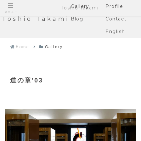
Gallery
Profile
Toshio Takami
メニュー
Toshio Takami
Blog
Contact
English
Home
Gallery
道の章’03