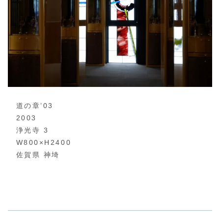
道の章’03
2003
浄光寺 3
W800×H2400
佐賀県 神埼