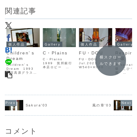
関連記事
個人作品
Gallery
個人作品
Gallery
Children’ｓ
C・Plains
FU・DOU
Respira
横スクロー
Dream
2 吸
C・Plains
FU・DOU
1989 筑邦銀行
Jul.2023
ルできます
Children'ｓ
Respirati
本店ロビー
W540×H700 個
Dream 1993
吸 こひつし
W540xH2450
人収蔵 FU・
伊豆高原グラスマ
園
福岡県久留米市
DOU
レライ美術館収
W3600×H
C・Plains
Jul.2023
蔵
福岡県 福
1989 The
W540×H700
W1300xH1000
Chikuho Bank
Private
静岡県 伊東市
Head Office
Collection
Children'ｓ
Entrance hall
Dream 1993
W540xH2450
Izukorgen
Kurume Ci...
Glass Malerei
Sakura’03
風の章’03
Museum
Collecti...
コメント