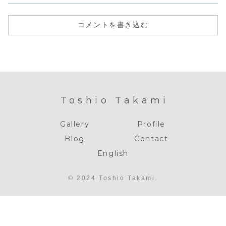
コメントを書き込む
Toshio Takami
Gallery
Profile
Blog
Contact
English
© 2024 Toshio Takami.