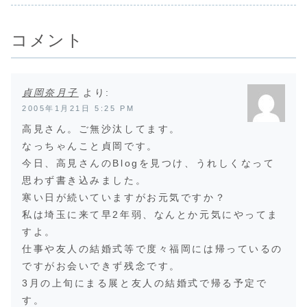
しながら聞いてる
サボってしまい申
の空間が出
と、どうも聞いた
し訳ありませんで
た。詳しい
こ...
した。昨年を振り
は、その都
返ると、公私と...
らせさ...
コメント
貞岡奈月子
より:
2005年1月21日 5:25 PM
高見さん。ご無沙汰してます。
なっちゃんこと貞岡です。
今日、高見さんのBlogを見つけ、うれしくなって
思わず書き込みました。
寒い日が続いていますがお元気ですか？
私は埼玉に来て早2年弱、なんとか元気にやってま
すよ。
仕事や友人の結婚式等で度々福岡には帰っているの
ですがお会いできず残念です。
3月の上旬にまる展と友人の結婚式で帰る予定で
す。