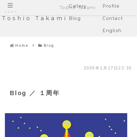
Gallery
Profile
Toshio Takami
メニュー
Toshio Takami
Blog
Contact
English
Home
Blog
2005年1月17日23:35
Blog ／ １周年