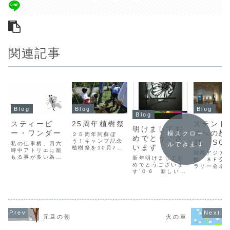
関連記事
Blog
Blog
Blog
Blog
スティービ
25周年植樹祭
ステンド
明けましてお
ー・ワンダー
スへの想
横スクロー
２５周年阿蘇ぼ
めでとうござ
う！キャンプ記念
35 SG
私の仕事柄、四六
ルできます
います
植樹祭を10月7日
時中アトリエに籠
会作品展
福岡アジア
(日)am１０：３０
もる事が多い為、
新年明けましてお
館 ８Ｆ交
より行います。ブ
どうしても音楽は
めでとうございま
ラリー会場
ルーベリーの樹
欠かせない。ＣＤ
す’０６ 新しい年
九州会作品
３本植樹。場所は
を聞いてるかＦＭ
の幕開けですね、
うとう念願
ロビー前のグリー
ラジオをよく聞い
昨年はいろいろな
展初日を昨
ンゴルフ場築山で
ている。ある日、
方々にお世話にな
ました。９
す。これから毎年
いつものようにラ
りました。この場
間が作品展
ロビーから成長を
ジオをかけてる
を借りて心から感
入・飾り付
目にすることが出
と、ＦＭから流れ
謝申し上げます。
全員気持ち
来ると思います
元旦の朝
火の車
てきた曲がある‥
昨年最後の月、１
つになり良
よ。参加費は、お
何気なく手を動か
２月のＢｌｏｇ、
気の思って
とな２、０００...