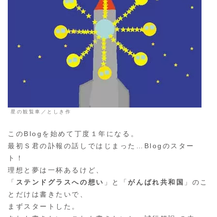
星の観覧車／としき作
このBlogを始めて丁度１年になる。
最初Ｓ君の訃報の話しではじまった…Blogのスター
ト！
理想と夢は一杯あるけど、
「
ステンドグラスへの想い
」と「
がんばれ共和国
」のこ
とだけは書きたいで、
まずスタートした。