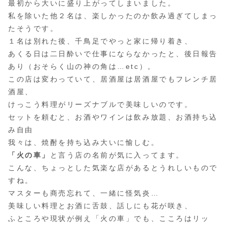
最初から大いに盛り上がってしまいました。
私を除いた他２名は、楽しかったのか飲み過ぎてしまっ
たそうです。
１名は別れた後、千鳥足でやっと家に帰り着き、
あくる日は二日酔いで仕事にならなかったと、後日報告
あり（おそらく山の神の角は…etc）。
この店は変わっていて、居酒屋は居酒屋でもフレンチ居
酒屋、
けっこう料理がリーズナブルで美味しいのです。
セットを頼むと、お酒やワインは飲み放題、お酒持ち込
み自由
我々は、焼酎を持ち込み大いに愉しむ。
「火の車」
と言う店の名前が気に入ってます。
こんな、ちょっとした気楽な店があるとうれしいもので
すね。
マスターも商売忘れて、一緒に怪気炎…
美味しい料理とお酒に舌鼓、話しにも花が咲き、
ふところや現状が例え「火の車」でも、こころはリッ