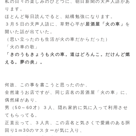
私の日々の楽しみのひとつに、朝日新聞の天声人語があ
ります。
ほとんど毎日読んでると、結構勉強になります。
３月５日の天声人語に、草野心平が
居酒屋「火の車」
を
開いた話が出ていた。
（思い立ったのも生活が火の車だからだった）
「火の車の歌」
「きのうもきょうも火の車。道はどろんこ。だけんど燃
える。夢の炎」。
何故、この事を書こうと思ったのか、
全然違うお店ですが、同じ店名の居酒屋「火の車」に、
偶然縁があり、
男（50～60才）３人、隠れ家的に気に入って利用させ
てもらってる。
正直云って、３人共、この店名と気さくで愛嬌のある胴
回り1ｍ30のマスターが気に入り、