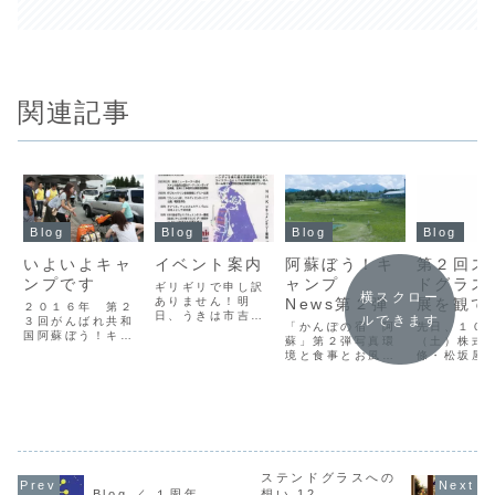
関連記事
Blog
Blog
Blog
Blog
いよいよキャ
イベント案内
阿蘇ぼう！キ
第２回ス
ンプです
ャンプ
ドグラス
ギリギリで申し訳
横スクロー
ありません！明
News第２弾
展を観て
２０１６年 第２
日、うきは市吉井
ルできます
３回がんばれ共和
「かんぽの宿 阿
先日、１０
町の“ラブ アンド
国阿蘇ぼう！キャ
蘇」第２弾写真環
（土）株式
ハーモニー”の方々
ンプも、もう直ぐ
境と食事とお風呂
條・松坂屋
と矢野家蔵ギャラ
はじまるよ！今年
は、日頃介護や子
館・読売新
リーのご好意によ
は地震で参加申し
育てに大変なキャ
のステンド
り、“チェロパフォ
込みが少ないと思
ンパー（難病の子
公募展初日
ーマンス 吉川よし
ってましたが、定
ども）家族に取っ
振りに名古
ひろ"タイトルで、
員オーバーの参加
ては一番大切な事
って来まし
がんばれ共和国チ
申し込み者で頭の
です。がんばれ共
在、唯一開
ャリティーコンサ
痛い決断に追い込
和国阿蘇ぼう！キ
てるステン
ートが行われま
まれています。お
ャンプは特別なキ
スの公募展
す。 これは案内
ステンドグラスへの
断りした皆さんご
ャンプではありま
さんの方が
では無く...
Blog ／ １周年
想い 12
めんなさい！今年