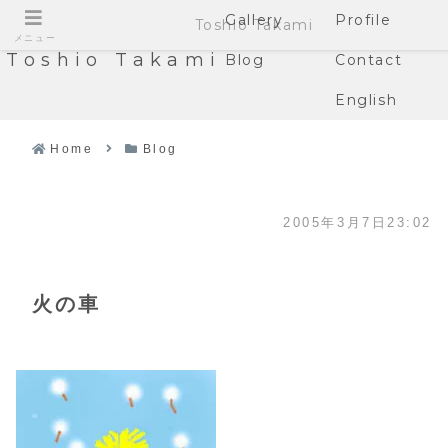
Gallery
Profile
Toshio Takami
メニュー
Toshio Takami
Blog
Contact
English
Home
Blog
2005年3月7日23:02
火の車