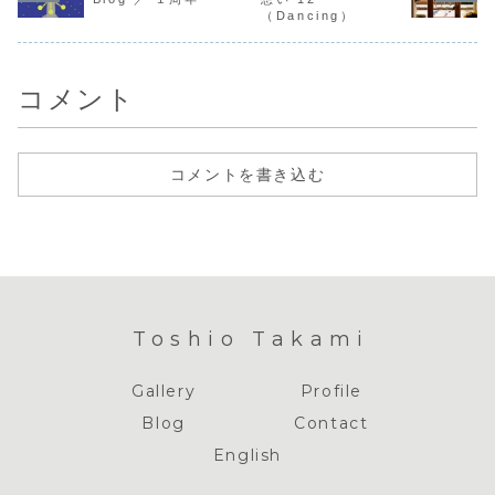
せん。 参加家族
れ、各自力
のキャンプ参加
（Dancing）
やボランティアの
い、何時見
者...
皆さんが「安心
も興奮しま
と...
今...
コメント
コメントを書き込む
Toshio Takami
Gallery
Profile
Blog
Contact
English