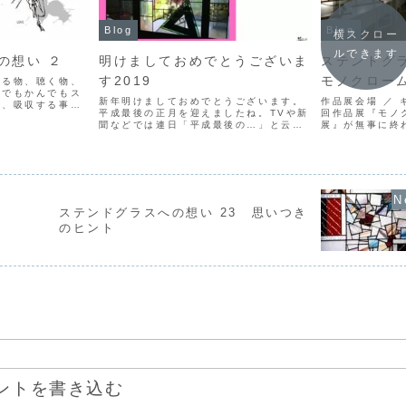
Blog
Blog
横スクロー
ルできます
の想い ２
明けましておめでとうございま
ステンドグ
す2019
モノクロー
見る物、聴く物、
んでもかんでもス
新年明けましておめでとうございます。
作品展会場 ／ 
け、吸収する事の
平成最後の正月を迎えましたね。TVや新
回作品展『モノ
ました。失敗ばか
聞などでは連日「平成最後の…」と云わ
展』が無事に終
壁、落胆の毎
れていますがまだ正直ピンと来ていませ
かかわらず来て
その事が大きな財
ん。新元号は何に成るんでしょう？ ４
申し訳ありませ
まし...
月１日発表みたいですね。とにかく旧年
ます。ありがと
中は、いろんな方々に大...
モノトーンの作品
ステンドグラスへの想い 23 思いつき
のヒント
ントを書き込む