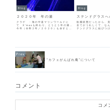
Blog
Blog
２０２０年 年の瀬
ステンドグラスへ
クラゲ ・海の中道マリンワールドに
飢餓状態だったから、
て X’masも終わり、とうとう年の瀬…
全てがうれしくて、な
今年（令和２年／２０２０）も余すとこ
テンドグラスに結びつ
ろ5日ばかりになってしまいました。この
みに全神経を使ってい
1年間を振り返ると、たった一語…「コロ
りの毎日、ぶち当たる
ナ」に始まり「コロナ」で終る歳になっ
日…、しかしある時、
てしまいました。新...
産に成っている事に気付き
“カフェがんばれ庵”について
コメント
コメ