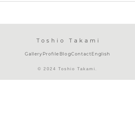
Toshio Takami
Gallery
Profile
Blog
Contact
English
© 2024 Toshio Takami.