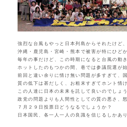
強烈な台風もやっと日本列島からそれたけど
沖縄・鹿児島・宮崎・熊本で被害が特にひど
毎年の事だけど、この時期になると台風の動
ホットしたのもつかの間、巷では参議院選が
前回と違い余りに情け無い問題が多すぎて、
質の低下は甚だしく、お粗末すぎてホント情
この人達に日本の未来を託して良いのでしょ
政党の問題よりも人間性としての質の悪さ、
７月２９日投票日どうなるでしょうか？
日本国民、各一人一人の良識を信じるしかあ