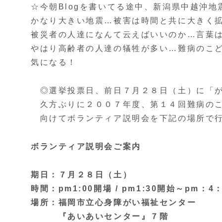
☆今朝Blogを書いてる途中、新潟県中越沖地
かなり大きい地震…被害は時間と共に大きく
被災者の人達になんて云えばいいのか…言葉
やはり高齢者の人達の犠牲が多い…難病のこ
気になる！
◎選挙投票日、前日７月２８日（土）に「が
久方ぶりに２００７年度、第１４回難病のこ
向けてボランティア説明会を下記の場所で行
ボランティア説明会ご案内
期日：７月２８日（土）
時間：pm1:00開場 / pm1:30開始～pm：4：
場所：福岡市立心身障がい福祉センター
『あいあいセンター』７階