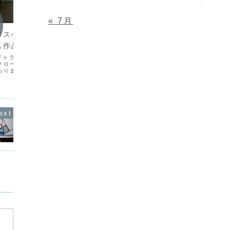
Blog
Blog
« 7月
ラスへの想い 19
いよいよ!
九重水
ム作品展
いよいよ恒例の 第32回がんばれ共和国
「男池
「あそぼう！キャンプ」も近づいてきま
つくる造
ギャラリーおいし1F第４
したね。今年はすべて異例づくめで、キ
私共夫婦
クロームステンドグラス
ャンプも蓋を開けなければどうなるかわ
行って来
わりました。暑い中にも
からない状態…。ただ若者たちが今まで
ュ、いや
頂いた方々に、この席で
以上に張り切って頑張っていますので、
したね。
んが心からお礼申し上げ
今までにないキャンプの...
は九州を
うございました！仕事で
『Ｚ...