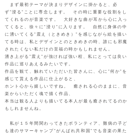
まず最初テーマが決まりデザインに掛かると、必
ず”浸る”ことに専念します。 その時に重要な役割をし
てくれるのが音楽です。 大好きな曲が耳から心に入っ
てくると、徐々に”浸り”に入ります。 自然に身体の中
に湧いてくる”震え（ときめき）”を感じながら絵を描い
てる時は、私とデザインとのときめきの時、誰にも邪魔
されたくない私だけの至福の時かもしれません。
湧き上がる”震え”が強ければ強い程、私にとっては良い
作品に巡りあえるみたいです。
作品を観て、触れていただいた皆さんに、心に”何か”を
感じて貰える作品に仕上がると、
ホント心から嬉しいですね。 癒される心のままに、音
楽からいただく魂で描く作品、
本当は観る人よりも描いてる本人が最も癒されてるのか
もしれませんね。
私が１５年間関わってきたボランティア、難病の子ど
も達のサマーキャンプ”がんばれ共和国”でも音楽の果た