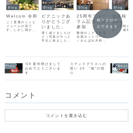
Blog
Blog
Blog
Blog
Welcom 令和
ピクニックあ
25周年フォー
淡墨桜
横スクロー
りがとうござ
ラム記念式典
ごく普通のシンビ
淡墨桜 （
ジュームの花で
いました。
参加
の淡墨桜の
ルできます
す。しかし我が家
木） 福岡
遅く成りましたけ
難病のこども支援
にとっては不思議
園内大好き
ど（写真がやっと
全国ネットワーク
な花です。２，３
花も福岡で
手元に来ました）
／がんばれ共和国
年前頂いた花。
う終わって
ピクニック無事に
２５周年を記念し
花が終わった後、
た。また、
何事もなく終わり
て11月5日(土)、
処分するには忍び
でお預けと
ましたので報告し
11月6日(日)、神
なく、南側の庭の
と、ちょっ
ます。当日は願掛
奈川県足柄の「い
すみに…そのまま
しくなる。
けが聞いたのか珍
こいの村あしが
手入れも何もしな
わるこの時
’08 新年明けまして
しく晴天でした…
ステンドグラスへの
ら」にて記念式典
いで（当然水もや
ると、毎年
が神様は私達の勝
があり、私と高見
おめでとうございま
想い 26 ”偽”の怒
っていません）放
けど、いつ
手な都合だけは聞
友、藤島麻３名参
っていました。と
い気持ちに
す
り
き入れてもらえな
加してまいりまし
ころがこの春、写
私には私な
くて、とにかく寒
た。がんばれ共和
真...
だわ...
かった！なのに皮
国と関わり２５年
肉にも翌日は暖
間！よくこ...
か...
コメント
コメントを書き込む