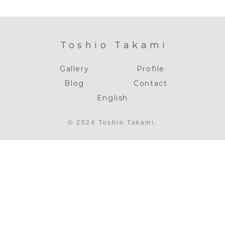
Toshio Takami
Gallery
Profile
Blog
Contact
English
© 2024 Toshio Takami.