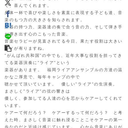
で、喜んでくれます。
身体一杯で喜びや楽しさを素直に表現する子ども達、音
楽のもつ力の大きさを知らされます。
楽器の持つ力、楽器達の奏で合う音の力、そして弾き手
が導き出す心のこもった音楽、
音楽セラピーが見直されてる今日、果たす役割は大きい
モノが有りますね。
”がんばれ共和国”の中でも、近年大事な役割を担ってき
てる楽器演奏に”ライア”という
楽器があります。 福岡ライアアンサンブルの方達の温
かなご厚意で、毎年キャンプの中で
聴かせて頂いています。 優しい”ライア”の生演奏。
まさしく”ライア”の弦の響きは
優しく、参加してる人達の心を芯からケアーしてくれて
います。
ケアーて何だろう？ ケアーするって何だろう？ と考
えた時、まさしく音楽に触れ浸ることこそケアーの第一
歩なのだと近頃は感じています。 心から音楽にありが