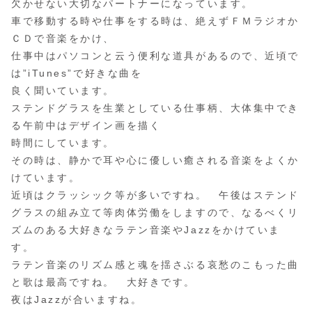
欠かせない大切なパートナーになっています。
車で移動する時や仕事をする時は、絶えずＦＭラジオか
ＣＤで音楽をかけ、
仕事中はパソコンと云う便利な道具があるので、近頃で
は”iTunes”で好きな曲を
良く聞いています。
ステンドグラスを生業としている仕事柄、大体集中でき
る午前中はデザイン画を描く
時間にしています。
その時は、静かで耳や心に優しい癒される音楽をよくか
けています。
近頃はクラッシック等が多いですね。 午後はステンド
グラスの組み立て等肉体労働をしますので、なるべくリ
ズムのある大好きなラテン音楽やJazzをかけていま
す。
ラテン音楽のリズム感と魂を揺さぶる哀愁のこもった曲
と歌は最高ですね。 大好きです。
夜はJazzが合いますね。