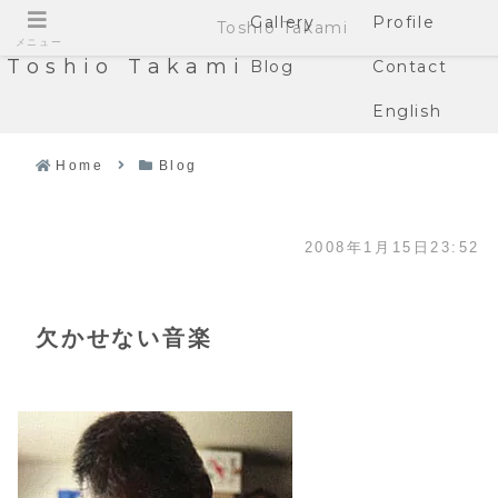
Gallery
Profile
Toshio Takami
メニュー
Toshio Takami
Blog
Contact
English
Home
Blog
2008年1月15日23:52
欠かせない音楽