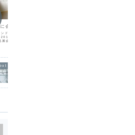
Blog
Blog
artに会名称変更
年末のご挨拶
キャン
ステンドグラスアート・九
舞台にのぼろうとしている２人は赤ちゃ
※お知ら
2017ステンドグラスア
んクラブメンバーです / 隠し芸大会一
ブ 「息
品展会場2 ２００９年
場面２０１４年も余すところ後１日…今
どもキャ
３月に発足した「ステン
年も１年間ありがとうございました。ス
朝ａｍ５
・九州会（ＳＧＡ九州
テンドグラスの仲間やお世話になった皆
組として
ち、過去４回の作品展を
様、がんばれ共和国阿蘇ぼう！キャンプ
ャンプで
九州...
参加者家族／ボランティ...
れど今回