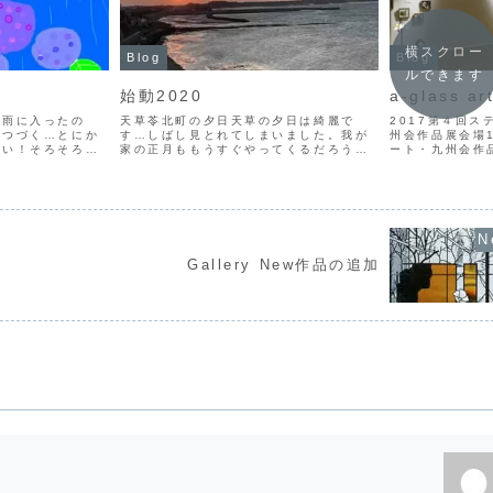
横スクロー
Blog
Blog
ルできます
始動2020
a-glass 
梅雨に入ったの
天草苓北町の夕日天草の夕日は綺麗で
2017第４回
がつづく…とにか
す…しばし見とれてしまいました。我が
州会作品展会場1
暑い！そろそろ渇
家の正月ももうすぐやってくるだろうと
ート・九州会作
頭をかすめる、人
思います…しかし日本全国、いや世界中
（平成２１年）
請る（ねだる）。
にとんでもない見え無い悪魔がとんでも
ドグラスアート
ライべートも、相
ない勢いで世界中を席巻！悲しい事に先
会）」も９年経
例...
が全然見えません。仕事の目...
「アジア美術館、
Gallery New作品の追加