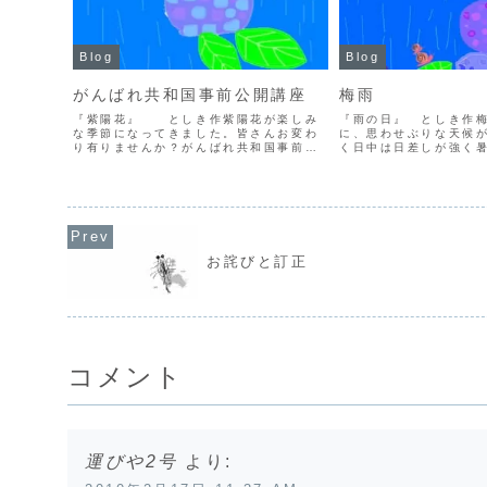
Blog
Blog
がんばれ共和国事前公開講座
梅雨
『紫陽花』 としき作紫陽花が楽しみ
『雨の日』 としき作
な季節になってきました。皆さんお変わ
に、思わせぶりな天候
り有りませんか？がんばれ共和国事前公
く日中は日差しが強く
開講座 のお知らせです！☆日時／６月５
水の２文字がちらほら
日（土）１４：００～１７：００☆場所
は勝手で無いものを強
／あいあいセンター７階（福岡市立心身
外は暑いし，仕事もプ
障害センター）☆無料初...
変わらず忙しくこの時期は
お詫びと訂正
コメント
運びや2号
より: